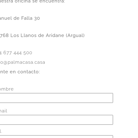
estra oficina se encuentra:
nuel de Falla 30
768 Los Llanos de Aridane (Argual)
4 677 444 500
fo@palmacasa.casa
nte en contacto:
ombre
ail
l.