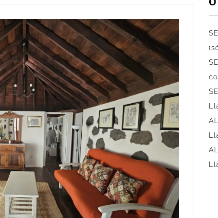
O
SE
(s
SE
co
SE
Ll
AL
Ll
AL
Ll