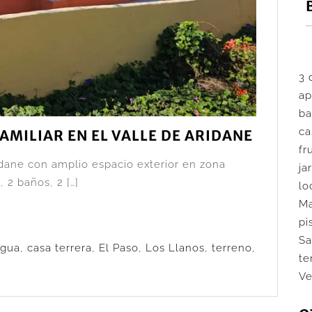
3 
ap
ba
ca
AMILIAR EN EL VALLE DE ARIDANE
fr
ridane con amplio espacio exterior en zona
ja
 2 baños, 2 […]
lo
M
pi
Sa
igua
,
casa terrera
,
El Paso
,
Los Llanos
,
terreno
,
te
Ve