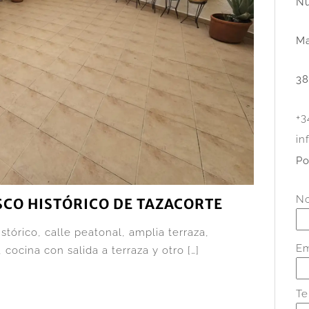
Nu
Ma
38
+3
in
Po
N
SCO HISTÓRICO DE TAZACORTE
stórico, calle peatonal, amplia terraza,
Em
cocina con salida a terraza y otro […]
Te