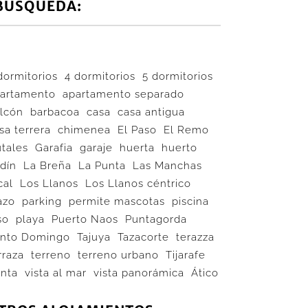
BÚSQUEDA:
dormitorios
4 dormitorios
5 dormitorios
artamento
apartamento separado
lcón
barbacoa
casa
casa antigua
sa terrera
chimenea
El Paso
El Remo
utales
Garafia
garaje
huerta
huerto
rdín
La Breña
La Punta
Las Manchas
cal
Los Llanos
Los Llanos céntrico
azo
parking
permite mascotas
piscina
so
playa
Puerto Naos
Puntagorda
nto Domingo
Tajuya
Tazacorte
terazza
rraza
terreno
terreno urbano
Tijarafe
nta
vista al mar
vista panorámica
Ático