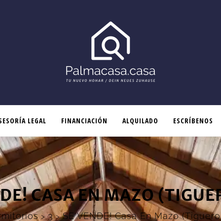
SESORÍA LEGAL
FINANCIACIÓN
ALQUILADO
ESCRÍBENOS
NDE! CASA EN MAZO (TIGUE
mitorios
3
SE VENDE! Casa En Mazo (Tiguero
>
>