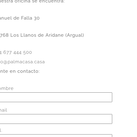
estra oficina se encuentra:
nuel de Falla 30
768 Los Llanos de Aridane (Argual)
4 677 444 500
fo@palmacasa.casa
nte en contacto:
ombre
ail
l.