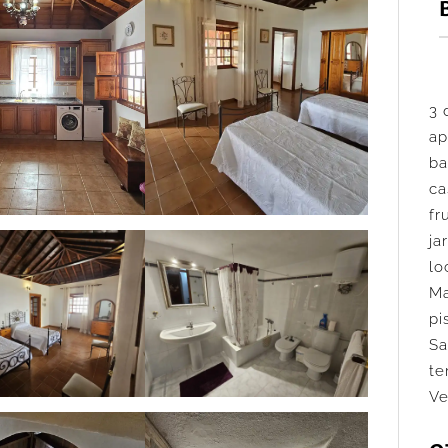
3 
ap
ba
ca
fr
ja
lo
M
pi
Sa
te
Ve