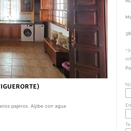
Nu
Ma
38
+3
in
Po
N
TIGUERORTE)
Em
rios pajeros. Aljibe con agua
Te