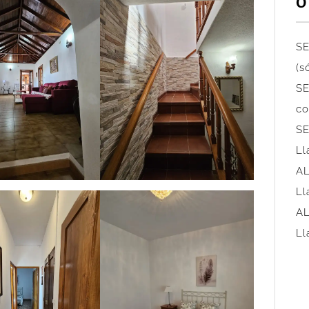
O
SE
(s
SE
co
SE
Ll
AL
Ll
AL
Ll