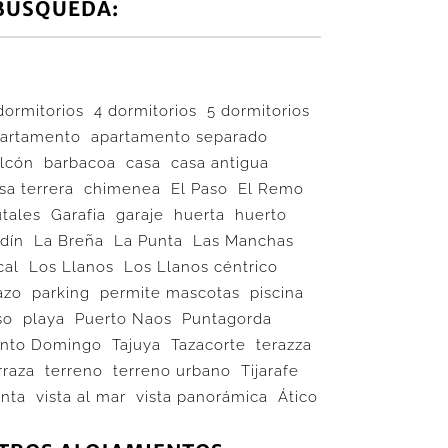
BÚSQUEDA:
dormitorios
4 dormitorios
5 dormitorios
artamento
apartamento separado
lcón
barbacoa
casa
casa antigua
sa terrera
chimenea
El Paso
El Remo
utales
Garafia
garaje
huerta
huerto
rdín
La Breña
La Punta
Las Manchas
cal
Los Llanos
Los Llanos céntrico
azo
parking
permite mascotas
piscina
so
playa
Puerto Naos
Puntagorda
nto Domingo
Tajuya
Tazacorte
terazza
rraza
terreno
terreno urbano
Tijarafe
nta
vista al mar
vista panorámica
Ático