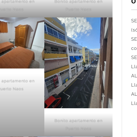
O
o apartamento en
Bonito apartamento en
uerto Naos
Puerto Naos
SE
(s
SE
co
SE
Ll
AL
o apartamento en
Ll
uerto Naos
AL
Ll
Bonito apartamento en
Puerto Naos