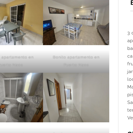
3 
ap
ba
ca
o apartamento en
Bonito apartamento en
fr
uerto Naos
Puerto Naos
ja
lo
M
pi
Sa
te
Ve