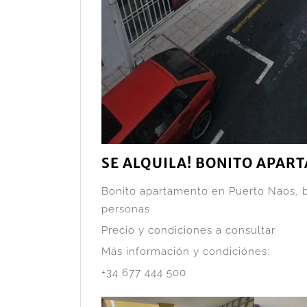
SE ALQUILA! BONITO APAR
Bonito apartamento en Puerto Naos, 
personas
Precio y condiciones a consultar
Más información y condiciónes:
+34 677 444 500