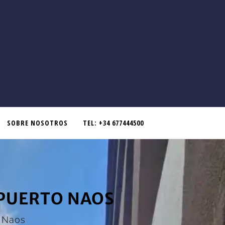
SOBRE NOSOTROS
TEL: +34 677444500
 PUERTO NAOS
o Naos