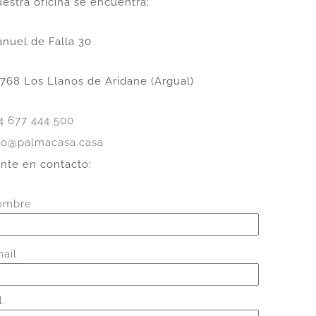
estra oficina se encuentra:
nuel de Falla 30
768 Los Llanos de Aridane (Argual)
4 677 444 500
fo@palmacasa.casa
nte en contacto:
ombre
ail
l.