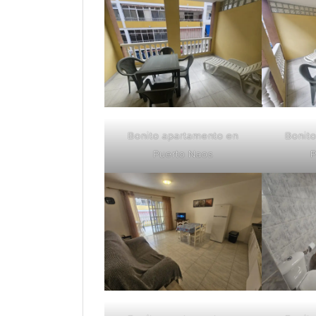
Bonito apartamento en
Bonit
Puerto Naos
P