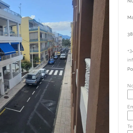
Nu
Ma
38
+3
in
Po
N
Em
Te