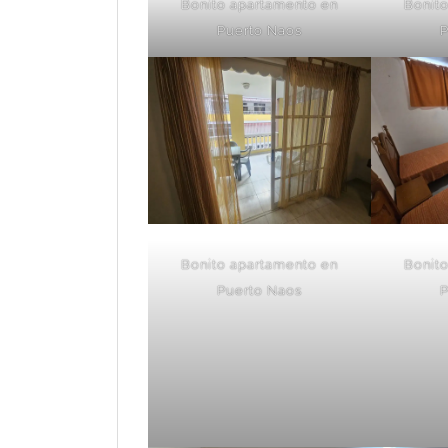
Bonito apartamento en
Bonit
Puerto Naos
P
Bonito apartamento en
Bonit
Puerto Naos
P