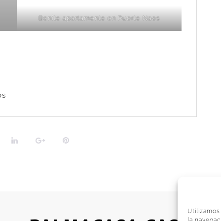
Bonito apartamento en Puerto Naos
os
Utilizamos
la navegac