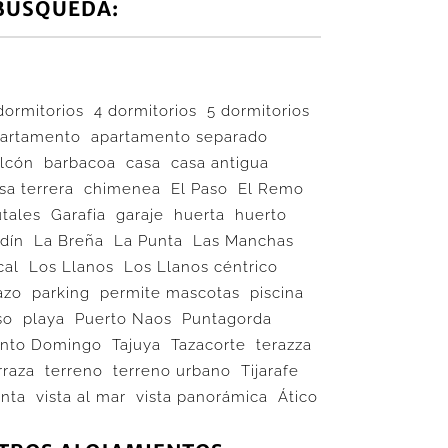
BÚSQUEDA:
dormitorios
4 dormitorios
5 dormitorios
artamento
apartamento separado
lcón
barbacoa
casa
casa antigua
sa terrera
chimenea
El Paso
El Remo
utales
Garafia
garaje
huerta
huerto
rdín
La Breña
La Punta
Las Manchas
cal
Los Llanos
Los Llanos céntrico
azo
parking
permite mascotas
piscina
so
playa
Puerto Naos
Puntagorda
nto Domingo
Tajuya
Tazacorte
terazza
rraza
terreno
terreno urbano
Tijarafe
nta
vista al mar
vista panorámica
Ático