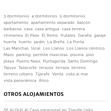
3 dormitorios
4 dormitorios
5 dormitorios
apartamento
apartamento separado
balcón
barbacoa
casa
casa antigua
casa terrera
chimenea
El Paso
El Remo
frutales
Garafia
garaje
huerta
huerto
jardín
La Breña
La Punta
Las Manchas
local
Los Llanos
Los Llanos céntrico
Mazo
parking
permite mascotas
piscina
piso
playa
Puerto Naos
Puntagorda
Santo Domingo
Tajuya
Tazacorte
terazza
terraza
terreno
terreno urbano
Tijarafe
Venta
vista al mar
vista panorámica
Ático
OTROS ALOJAMIENTOS
SE ALQUILA! Casa vacacional en Tijarafe (sólo