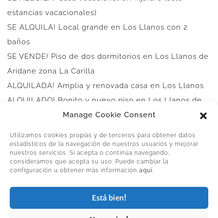
estancias vacacionales)
SE ALQUILA! Local grande en Los Llanos con 2
baños
SE VENDE! Piso de dos dormitorios en Los Llanos de
Aridane zona La Carilla
ALQUILADA! Amplia y renovada casa en Los Llanos
ALQUILADO! Bonito y nuevo piso en Los Llanos de
Manage Cookie Consent
Aridane
Ley de protección de datos
Utilizamos cookies propias y de terceros para obtener datos
Cookie Policy (EU)
estadísticos de la navegación de nuestros usuarios y mejorar
nuestros servicios. Si acepta o continúa navegando,
consideramos que acepta su uso. Puede cambiar la
configuración u obtener más información
aquí
.
PALMACASA.CASA
Está bien!