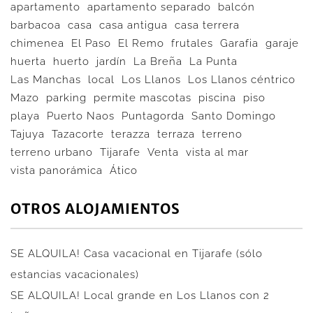
apartamento
apartamento separado
balcón
barbacoa
casa
casa antigua
casa terrera
chimenea
El Paso
El Remo
frutales
Garafia
garaje
huerta
huerto
jardín
La Breña
La Punta
Las Manchas
local
Los Llanos
Los Llanos céntrico
Mazo
parking
permite mascotas
piscina
piso
playa
Puerto Naos
Puntagorda
Santo Domingo
Tajuya
Tazacorte
terazza
terraza
terreno
terreno urbano
Tijarafe
Venta
vista al mar
vista panorámica
Ático
OTROS ALOJAMIENTOS
SE ALQUILA! Casa vacacional en Tijarafe (sólo
estancias vacacionales)
SE ALQUILA! Local grande en Los Llanos con 2