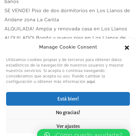
baños
SE VENDE! Piso de dos dormitorios en Los Llanos de
Aridane zona La Carilla
ALQUILADA! Amplia y renovada casa en Los Llanos
ALQUILADO! Bonito y nuevo piso en Los Llanos de
Aridane
Manage Cookie Consent
Ley de protección de datos
Utilizamos cookies propias y de terceros para obtener datos
Cookie Policy (EU)
estadísticos de la navegación de nuestros usuarios y mejorar
nuestros servicios. Si acepta o continúa navegando,
consideramos que acepta su uso. Puede cambiar la
configuración u obtener más información
aquí
.
PALMACASA.CASA
Está bien!
No gracias!
Copyright 2025 Palmacasa
Ver ajustes
¿Cómo puedo ayudarte?