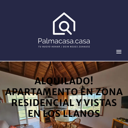
ALQUILADO!
APARTAMENTO EN ZONA
RESIDENCIAL Y VISTAS
EN LOS LLANOS
Alquilado
>